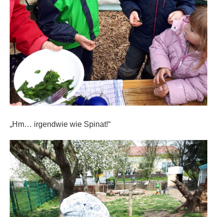
„Hm… irgendwie wie Spinat!“